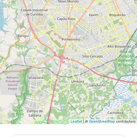
Leaflet
| ©
OpenStreetMap
contributors