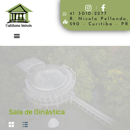
41 3010-2277
R. Nicola Pellanda,
590 - Curitiba - PR
Sala de Ginástica