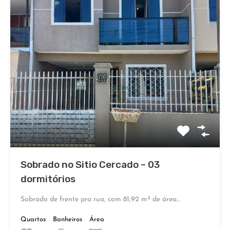
Sobrado no Sitio Cercado – 03
dormitórios
Sobrado de frente pra rua, com 81,92 m² de área…
Quartos
Banheiros
Área