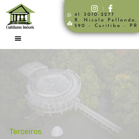
41 3010-2277
R. Nicola Pellanda,
590 - Curitiba - PR
Terceiros