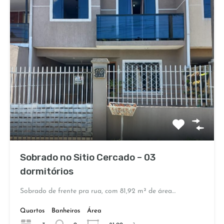
Sobrado no Sitio Cercado – 03
dormitórios
Sobrado de frente pra rua, com 81,92 m² de área…
Quartos
Banheiros
Área